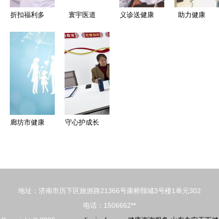
折扣福利多
寰宇医道
义诊送健康
助力健康
多、惠民活
引领深度远
温情暖人心
幸福警营
动不断！上
程健康咨询
——专业健
花园所开展
海第四
的先行者
康咨询服务
暖警健康咨
届“健康消
纪实
询医疗服务
费节”在长
活动
宁启动
廊坊市健康
守心护成长
扶贫政策明
濮阳市第八
白卡，助您
中学家校社
无忧看诊
联动打造公
益心理咨询
地址：济南市历下区旅游路21366号康桥颐城3号楼1单元302
与健康服务
电话：1506662**
新高地