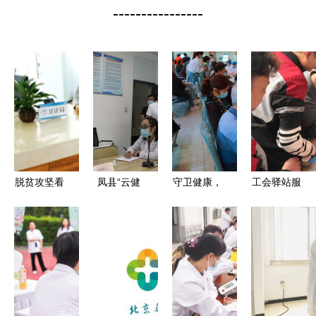
----------------
脱贫攻坚看
凤县“云健
守卫健康，
工会驿站服
灞桥 健康
康” 让优质
未病先防
务再升级
扶贫“暖心
医疗服
——南京脑
健康微心愿
窗口”让贫
务“飞”入山
科医院护理
温暖新就业
困户暖心又
区百姓家
部举行大型
群体
安心
义诊健康咨
询服务