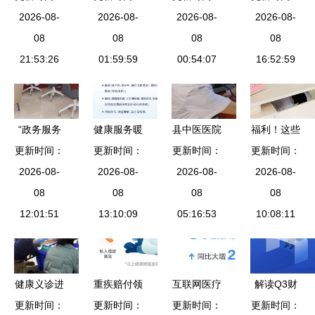
白卡，助您
2026-08-
中学家校社
2026-08-
卓版下载指
2026-08-
2026-08-
管护专家
无忧看诊
08
联动打造公
08
南——专业
08
08
21:53:26
益心理咨询
01:59:59
健康咨询触
00:54:07
16:52:59
与健康服务
手可及
新高地
“政务服务
健康服务暖
县中医医院
福利！这些
更新时间：
+金融”激荡
更新时间：
人心 四团
更新时间：
借“夏日健
人专属！健
更新时间：
发展新动力
2026-08-
镇欣悦居委
2026-08-
康知识进万
2026-08-
康咨询服务
2026-08-
——西安国
08
携手上海壹
08
家”宣传服
08
开启
08
际港务区金
12:01:51
博医院举办
13:10:09
务活动普及
05:16:53
10:08:11
融服务专区
家门口健康
健康咨询
正式启用，
咨询活动预
健康咨询服
告
健康义诊进
重疾赔付领
互联网医疗
解读Q3财
务同步上线
更新时间：
社区 服务
更新时间：
跑者 同方
健康的最短
更新时间：
更新时间：
报 从健康