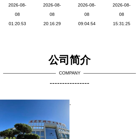
居民零距离
2026-08-
全球凡尔赛
2026-08-
路径与未来
2026-08-
业务看服务
2026-08-
08
1号PLUS重
08
可能
08
化提速与健
08
01:20:53
疾险深度评
20:16:29
09:04:54
康咨询服务
15:31:25
测——非标
升级
体投保的明
智选择
公司简介
COMPANY
----------------
-