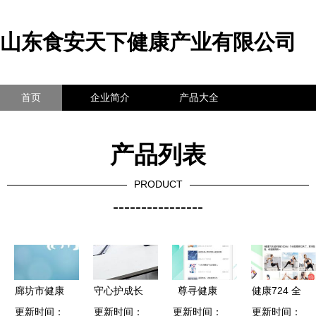
山东食安天下健康产业有限公司
首页
企业简介
产品大全
联系我们
企业信息
访客留言
产品列表
PRODUCT
----------------
廊坊市健康
守心护成长
尊寻健康
健康724 全
扶贫政策明
更新时间：
濮阳市第八
更新时间：
更新时间：
v1.0.12安
天候的健康
更新时间：