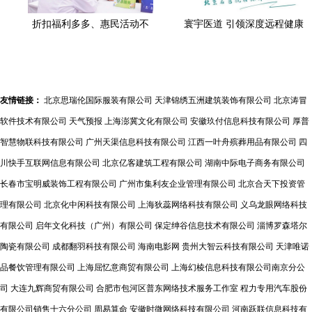
折扣福利多多、惠民活动不
寰宇医道 引领深度远程健康
断！上海第四届“健康消费
咨询的先行者
节”在长宁启动
友情链接：
北京思瑞伦国际服装有限公司
天津锦绣五洲建筑装饰有限公司
北京涛冒
软件技术有限公司
天气预报
上海澎冀文化有限公司
安徽玖付信息科技有限公司
厚普
智慧物联科技有限公司
广州天渠信息科技有限公司
江西一叶舟殡葬用品有限公司
四
川快手互联网信息有限公司
北京亿客建筑工程有限公司
湖南中际电子商务有限公司
长春市宝明威装饰工程有限公司
广州市集利友企业管理有限公司
北京合天下投资管
理有限公司
北京化中闲科技有限公司
上海狄蕊网络科技有限公司
义乌龙眼网络科技
有限公司
启年文化科技（广州）有限公司
保定绅谷信息技术有限公司
淄博罗森塔尔
陶瓷有限公司
成都翻羽科技有限公司
海南电影网
贵州大智云科技有限公司
天津唯诺
品餐饮管理有限公司
上海屈忆意商贸有限公司
上海幻棱信息科技有限公司南京分公
司
大连九辉商贸有限公司
合肥市包河区普东网络技术服务工作室
程力专用汽车股份
有限公司销售十六分公司
周易算命
安徽时微网络科技有限公司
河南跃联信息科技有