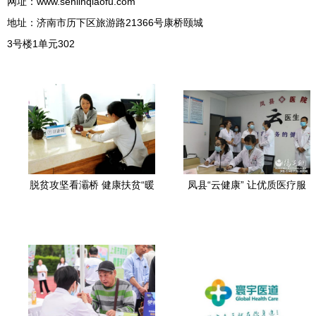
网址：
www.senlinqiaofu.com
地址：济南市历下区旅游路21366号康桥颐城
3号楼1单元302
脱贫攻坚看灞桥 健康扶贫“暖
凤县“云健康” 让优质医疗服
心窗口”让贫困户暖心又安心
务“飞”入山区百姓家